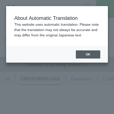
for
Hanshin Umeda
Foreign
Main Store
Customer
About Automatic Translation
This website uses automatic translation. Please note
that the translation may not always be accurate and
Hanshin Umeda Main Store
レストラン・カフェ
営業時間・アクセス
may differ from the original Japanese text.
TOPICS
フロアガイド
ブランド検索
OK
Ladies' Clothing Jewelry
サービスのご案内
オンラインストア
all
CREATORSVILLAGE
Cosmetics
C Gif
催しスケジュール
各種カード会員さまへ