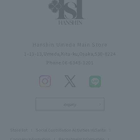
Hanshin Umeda Main Store
1-13-13,Umeda,Kita-ku,Osaka,530-8224
Phone 06-6345-1201
inquiry
Store list
Social Contribution Activities H
Santa
2
Company Information
Recruitment Information