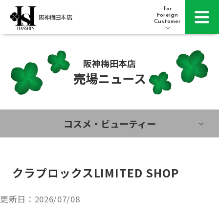
for
Foreign
阪神梅田本店
Customer
阪神梅田本店
レストラン・カフェ
営業時間・アクセス
売場ニュース
フロアガイド
ブランド検索
コスメ・ビューティー
サービスのご案内
オンラインストア
クラプロックスLIMITED SHOP
催しスケジュール
更新日：
2026/07/08
各種カード会員さまへ