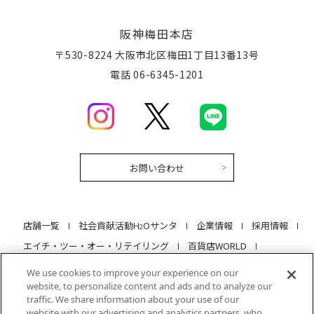
阪神梅田本店
〒530-8224 大阪市北区梅田1丁目13番13号
電話 06-6345-1201
お問い合わせ
店舗一覧
社会貢献活動H
Oサンタ
企業情報
採用情報
2
エイチ・ツー・オー・リテイリング
百貨店WORLD
当サイトについて
プライバシーポリシー
We use cookies to improve your experience on our
website, to personalize content and ads and to analyze our
クッキーポリシー
ソーシャルメディアポリシー
traffic. We share information about your use of our
特定商取引法に基づく表記
サイトマップ
website with our advertising and analytics partners, who