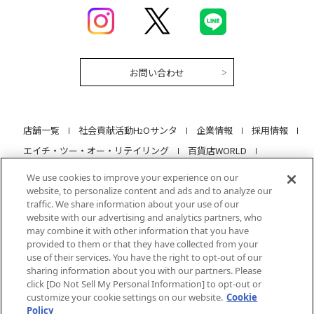
お問い合わせ
店舗一覧
社会貢献活動H
Oサンタ
企業情報
採用情報
2
エイチ・ツー・オー・リテイリング
百貨店WORLD
当サイトについて
プライバシーポリシー
We use cookies to improve your experience on our
website, to personalize content and ads and to analyze our
クッキーポリシー
ソーシャルメディアポリシー
traffic. We share information about your use of our
特定商取引法に基づく表記
サイトマップ
website with our advertising and analytics partners, who
may combine it with other information that you have
メールアドレスの登録・変更
provided to them or that they have collected from your
use of their services. You have the right to opt-out of our
sharing information about you with our partners. Please
click [Do Not Sell My Personal Information] to opt-out or
customize your cookie settings on our website.
Cookie
Policy