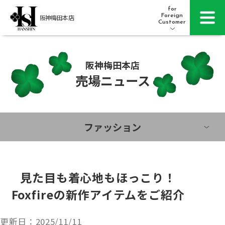
for
Foreign
阪神梅田本店
Customer
阪神梅田本店
レストラン・カフェ
営業時間・アクセス
売場ニュース
フロアガイド
ブランド検索
ファッション
サービスのご案内
オンラインストア
見た目も着心地もほっこり！
Foxfireの新作アイテムをご紹介
催しスケジュール
各種カード会員さまへ
更新日：
2025/11/11